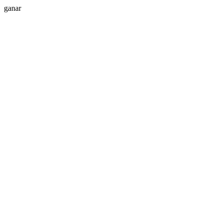
ganar